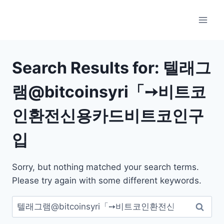
Skip
to
content
Search Results for:
텔래그
램@bitcoinsyri「➙비트코
인환전신용카드비트코인구
입
Sorry, but nothing matched your search terms.
Please try again with some different keywords.
검
색: