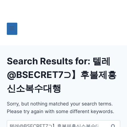
Skip
to
content
Search Results for:
텔레
@BSECRET7⊃】후불제흥
신소복수대행
Sorry, but nothing matched your search terms.
Please try again with some different keywords.
검