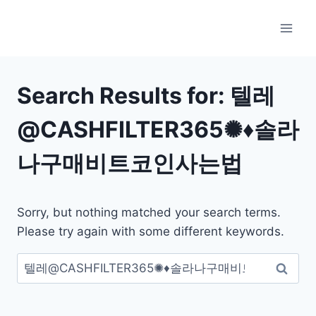
Skip
to
content
Search Results for:
텔레
@CASHFILTER365✺♦솔라
나구매비트코인사는법
Sorry, but nothing matched your search terms.
Please try again with some different keywords.
검
색: