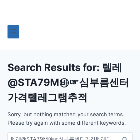
Skip
to
content
Search Results for:
텔레
@STA79M㉳☞심부름센터
가격텔레그램추적
Sorry, but nothing matched your search terms.
Please try again with some different keywords.
검