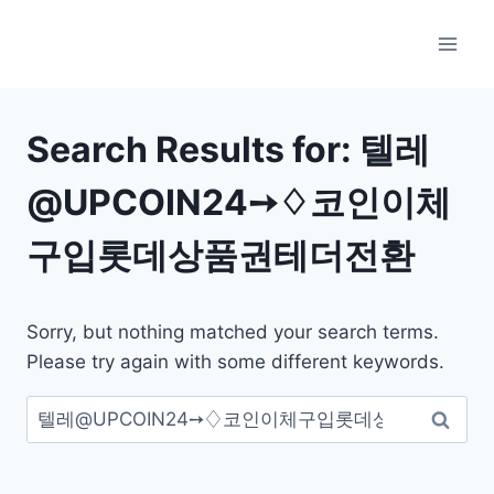
Skip
to
content
Search Results for:
텔레
@UPCOIN24➙♢코인이체
구입롯데상품권테더전환
Sorry, but nothing matched your search terms.
Please try again with some different keywords.
검
색: