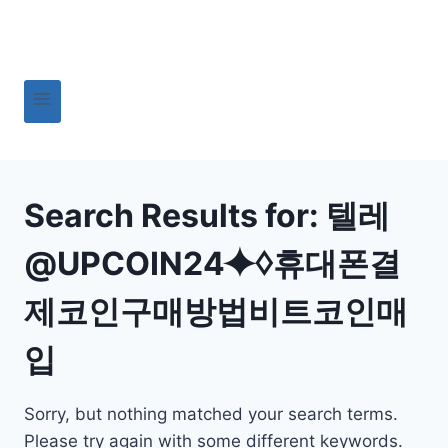
Skip
to
content
Search Results for:
텔레
@UPCOIN24⯌♢휴대폰결
제코인구매방법비트코인매
입
Sorry, but nothing matched your search terms.
Please try again with some different keywords.