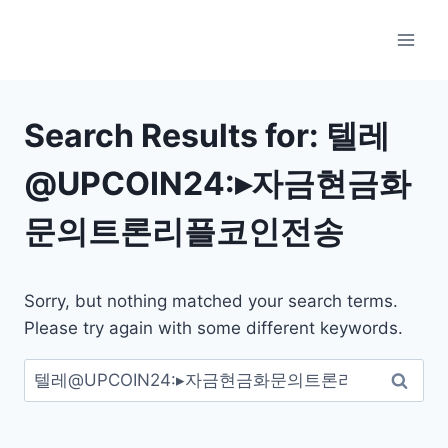
Skip
to
content
Search Results for:
텔레
@UPCOIN24:▸자금현금화
문의트론리플코인전송
Sorry, but nothing matched your search terms.
Please try again with some different keywords.
검
색: