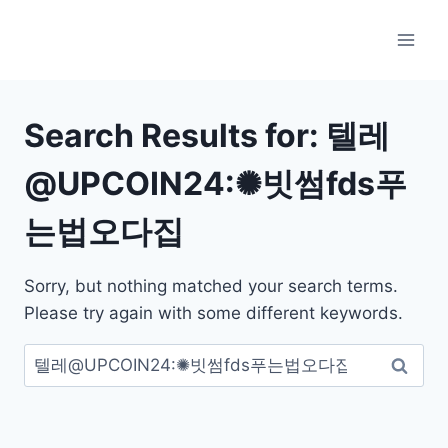
Skip
to
content
Search Results for:
텔레
@UPCOIN24:✺빗썸fds푸
는법오다집
Sorry, but nothing matched your search terms.
Please try again with some different keywords.
검
색: