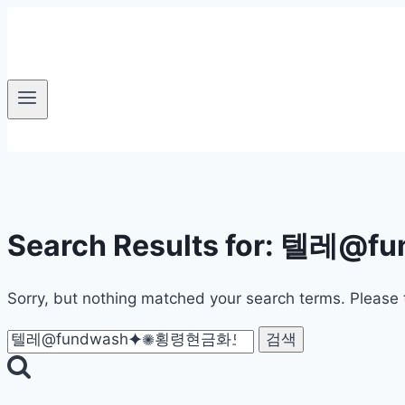
Skip
to
content
Search Results for:
텔레@f
Sorry, but nothing matched your search terms. Please 
검
색: