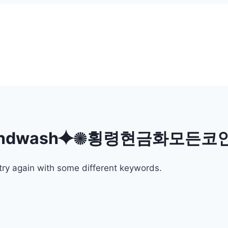
undwash⯌✺횡령현금화모든코
try again with some different keywords.