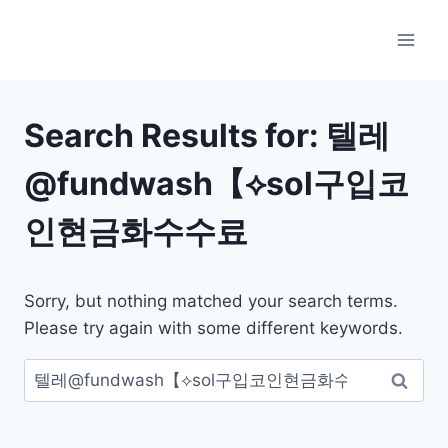
Skip
to
content
Search Results for:
텔레
@fundwash【⟡sol구입코
인현금화수수료
Sorry, but nothing matched your search terms.
Please try again with some different keywords.
검
색: